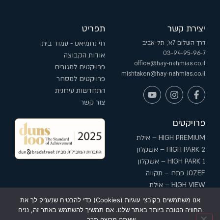
יצירת קשר
תפריט
דרך השלום 7א', תל-אביב
חי נחמיאס - עמוד בית
03-94-95-96-7
אודות הקבוצה
office@hay-nahmias.co.il
פרויקטים למגורים
mishtaken@hay-nahmias.co.il
פרויקטים למסחר
התחדשות עירונית
צור קשר
פרויקטים
HIGH PREMIUM – אילת
HIGH PARK 2 – אשקלון
HIGH PARK 1 – אשקלון
JOZEF פתח – תקווה
HIGH VIEW – אילת
HIGH בשדרה – עפולה
אנו משתמשים בקובצי עוגיות (Cookies) כדי להבטיח שנעניק לך את
החוויה הטובה ביותר באתר שלנו. אם תמשיך להשתמש באתר זה, נניח
שאתה מרוצה מכך.