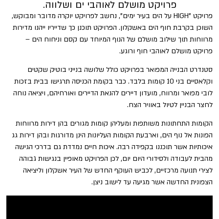
פרויקט מושלם לאוהבי ים ושלווה.
פרויקט "HIGH על הים בעיר ימים", נחשב לפרויקט יוקרה מדובר ומבוקש,
השוכן בקרבת חוף הים באשקלון. הפרויקט תוכנן כך שדייריו ייהנו מדירות
מרווחות תוך שילוב מושלם של הנוף המיוחד עם קסם וניחוח הים –
פרויקט מושלם לאוהבי חוף ורוגע.
סטנדרט הבנייה המפואר בפרויקט כולל שלושה בנייני בוטיק שקטים
וקלאסיים בני 10 קומות בלבד. כבר בקומת הכניסה תרגישו בבית בזכות
לובי מפואר ומרווח, מועדון דיירים להנאת הדיירים ואורחיהם, ויציאה נוחה
לחצר הבניין לטיול באוויר הצח.
הקומות התחתונות משותפות ומעליהן קומות מגורים בהן דירות מרווחות
הפונות אל נוף הים, וארבעת הקומות העליונות הינן מדורגות ובהן דירות גג
איכותיות אשר תוכננו בקפידה רבה. איכות חיים נמדדת גם בדרכי הגישה
מהבית לעבודה ולסידורי היום יום, לכן הפרויקט מאופיין בנגישות גבוהה
לצירי תנועה מרכזיים, לכביש העוקף החדש של העיר אשקלון וליציאה
הצפונית החדשה אשר מגיעה עד לישוב ניצן.