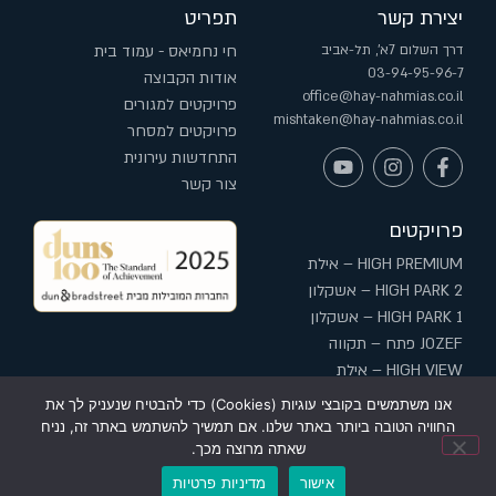
יצירת קשר
תפריט
דרך השלום 7א', תל-אביב
חי נחמיאס - עמוד בית
03-94-95-96-7
אודות הקבוצה
office@hay-nahmias.co.il
פרויקטים למגורים
mishtaken@hay-nahmias.co.il
פרויקטים למסחר
התחדשות עירונית
צור קשר
פרויקטים
HIGH PREMIUM – אילת
HIGH PARK 2 – אשקלון
HIGH PARK 1 – אשקלון
JOZEF פתח – תקווה
HIGH VIEW – אילת
HIGH בשדרה – עפולה
אנו משתמשים בקובצי עוגיות (Cookies) כדי להבטיח שנעניק לך את
החוויה הטובה ביותר באתר שלנו. אם תמשיך להשתמש באתר זה, נניח
שאתה מרוצה מכך.
אישור
מדיניות פרטיות
חי נחמיאס – כל הזכויות שמורות© |
מדיניות פרטיות
|
הצהרת נגישות