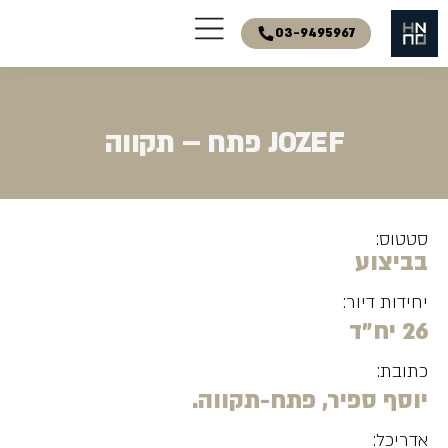
03-9495967
JOZEF פתח – תקווה
סטטוס:
בביצוע
יחידות דיור:
26 יח"ד
כתובת:
יוסף ספיר, פתח-תקווה.
אדריכל: