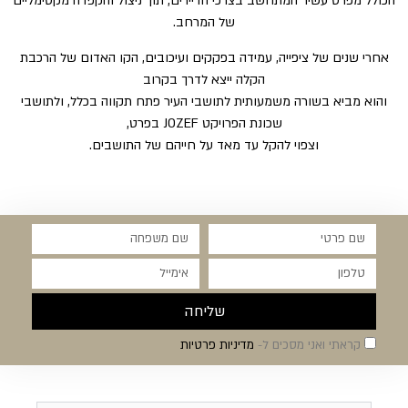
הכולל מפרט עשיר המתחשב בצרכי הדיירים, תוך ניצול והקפדה מקסימליים
של המרחב.
אחרי שנים של ציפייה, עמידה בפקקים ועיכובים, הקו האדום של הרכבת
הקלה ייצא לדרך בקרוב
והוא מביא בשורה משמעותית לתושבי העיר פתח תקווה בכלל, ולתושבי
שכונת הפרויקט JOZEF בפרט,
וצפוי להקל עד מאד על חייהם של התושבים.
שליחה
קראתי ואני מסכים ל-
מדיניות פרטיות