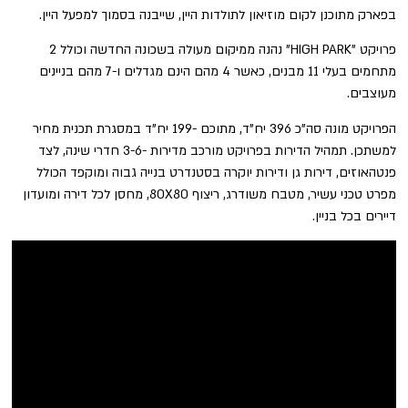
בפארק מתוכנן לקום מוזיאון לתולדות היין, שייבנה בסמוך למפעל היין.
פרויקט "HIGH PARK" נהנה ממיקום מעולה בשכונה החדשה וכולל 2
מתחמים בעלי 11 מבנים, כאשר 4 מהם הינם מגדלים ו-7 מהם בניינים
מעוצבים.
הפרויקט מונה סה"כ 396 יח"ד, מתוכם -199 יח"ד במסגרת תכנית מחיר
למשתכן. תמהיל הדירות בפרויקט מורכב מדירות -3-6 חדרי שינה, לצד
פנטהאוזים, דירות גן ודירות יוקרה בסטנדרט בנייה גבוה ומוקפד הכולל
מפרט טכני עשיר, מטבח משודרג, ריצוף 80X80, מחסן לכל דירה ומועדון
דיירים בכל בניין.