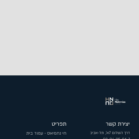
יצירת קשר
תפריט
דרך השלום 7א', תל-אביב
חי נחמיאס - עמוד בית