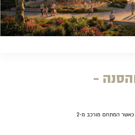
והסנה -
הפרויקט מורכב מ-240 יח"ד קיימות ב-12 בניני רכבת בעלי 3 קומות ברחובות הסנה, הקיקיון ואלי כהן בעיר אשקלון. כאשר המתחם מורכב מ-2