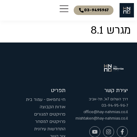
03-9495967
מגרש 8.1
יצירת קשר
תפריט
דרך השלום 7א', תל-אביב
חי נחמיאס - עמוד בית
03-94-95-96-7
אודות הקבוצה
office@hay-nahmias.co.il
פרויקטים למגורים
mishtaken@hay-nahmias.co.il
פרויקטים למסחר
התחדשות עירונית
צור קשר