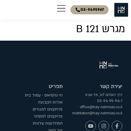
03-9495967
מגרש 121 B
יצירת קשר
תפריט
דרך השלום 7א', תל-אביב
חי נחמיאס - עמוד בית
03-94-95-96-7
אודות הקבוצה
office@hay-nahmias.co.il
פרויקטים למגורים
mishtaken@hay-nahmias.co.il
פרויקטים למסחר
התחדשות עירונית
צור קשר