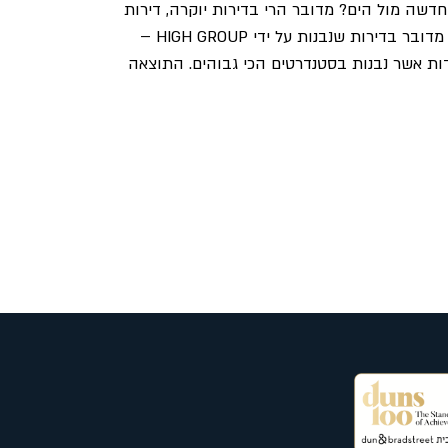
חדשה מול הים? מדובר הרי בדירות יוקרה, דירות
השוות הון ובדרך כלל אין לנו את האפשרות לרכוש דירה שכזו לעצמנו. אז נכון שבאופן כללי ההנחה הזו נכונה. אך כאשר מדובר בדירות שנבנות על ידי HIGH GROUP –
פדות אשר נבנות בסטנדרטים הכי גבוהים. התוצאה