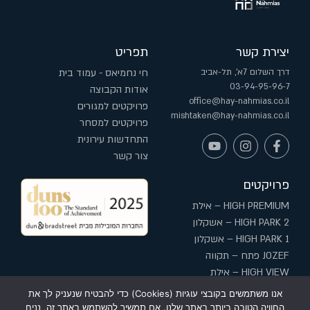
יצירת קשר
תפריט
דרך השלום 7א', תל-אביב
חי נחמיאס - עמוד בית
03-94-95-96-7
אודות הקבוצה
office@hay-nahmias.co.il
פרויקטים למגורים
mishtaken@hay-nahmias.co.il
פרויקטים למסחר
התחדשות עירונית
צור קשר
פרויקטים
HIGH PREMIUM – אילת
HIGH PARK 2 – אשקלון
HIGH PARK 1 – אשקלון
JOZEF פתח – תקווה
HIGH VIEW – אילת
HIGH בשדרה – עפולה
אנו משתמשים בקובצי עוגיות (Cookies) כדי להבטיח שנעניק לך את
החוויה הטובה ביותר באתר שלנו. אם תמשיך להשתמש באתר זה, נניח