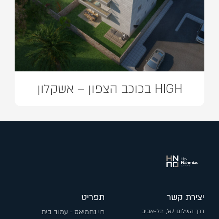
HIGH בכוכב הצפון – אשקלון
יצירת קשר
תפריט
דרך השלום 7א', תל-אביב
חי נחמיאס - עמוד בית