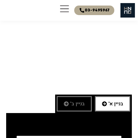
03-9495967
מלאי דירות - עיר
ימים אשקלון
בניין א'
בניין ב'