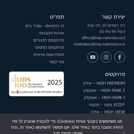
יצירת קשר
תפריט
דרך השלום 7א', תל-אביב
חי נחמיאס - עמוד בית
03-94-95-96-7
אודות הקבוצה
office@hay-nahmias.co.il
פרויקטים למגורים
mishtaken@hay-nahmias.co.il
פרויקטים למסחר
התחדשות עירונית
צור קשר
פרויקטים
HIGH PREMIUM – אילת
HIGH PARK 2 – אשקלון
HIGH PARK 1 – אשקלון
JOZEF פתח – תקווה
HIGH VIEW – אילת
HIGH בשדרה – עפולה
אנו משתמשים בקובצי עוגיות (Cookies) כדי להבטיח שנעניק לך את
החוויה הטובה ביותר באתר שלנו. אם תמשיך להשתמש באתר זה, נניח
שאתה מרוצה מכך.