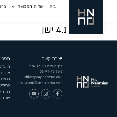
בית
אודות הקבוצה
פרוי
מגרש 4.1 ישן
יצירת קשר
תפריט
דרך השלום 7א', תל-אביב
חי נחמ
03-94-95-96-7
אודות 
office@hay-nahmias.co.il
פרויקט
mishtaken@hay-nahmias.co.il
פרויקט
התחדשו
צור קש